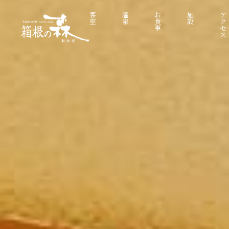
客
温
お
施
ア
室
泉
食
設
ク
事
セ
ス